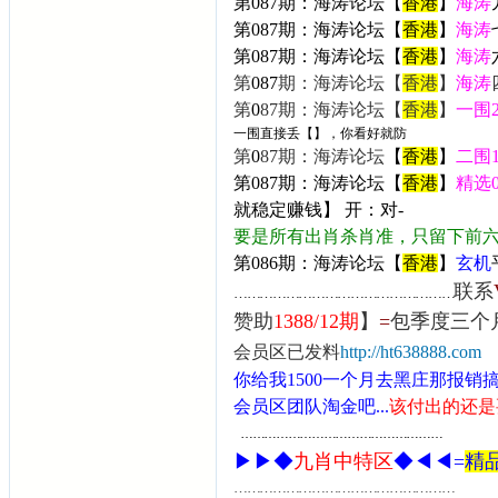
第087期：海涛论坛【
香港
】
海涛
第0
87
期：海涛论坛【
香港
】
海涛
第
0
87期：海涛论坛【
香港
】
海涛
第
0
87
期：海涛论坛【
香港
】
海涛
第
0
87期：海涛论坛【
香港
】
一围
一围直接丢【】，你看好就防
第
0
87
期：海涛论坛
【
香港
】
二围
第0
87期：海涛论坛【
香港
】
精选
就稳定赚钱】 开：对-
要是所有出肖杀肖准，只留下前
第086期：海涛论坛【
香港
】
玄机
联系
……………………………………………
赞助
1388/12期
】
=
包季度三个
会员区已发料
http://ht638888.co
你给我1500一个月去黑庄那报销
会员区团队淘金吧...
该付出的还是
……………………………………………
▶▶◆
九肖中特区
◆◀◀=
精
……………………………………………